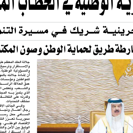
ـة الوطنية في الخطـاب الم
حرينيـــة شـــريك فـــي مســـيرة التنم
ارطة طريق لحماية الوطن وصون المكت
جا
لة الملك المعظم على تعزيز الأمن 
والاســـتقرار وترسيخ قيم المواطنة 
والمسؤولية  الوطنية.  وأشاروا  إلى 
أن إشادة ج
الته بالمواقف الوطنية 
للمواطنين ومؤسسات الدولة تجسد 
عمق العا
قة الراســـخة بين القيادة 
والشـــعب، وتعكس الوعي الوطني 
الذي يتميز بـــه المجتمع البحريني 
وقدرته على التكاتـــف في مواجهة 
مختلف التحديات.
وفـــي الجانب الاقتصـــادي أكد 
رجال أعمـــال وتجـــار أن الخطاب 
الســـامي  حمل  رســـائل  اقتصادية 
محوريـــة تعـــزز الثقة بمســـتقبل 
الاقتصاد الوطنـــي، وتؤكد الترابط 
الوثيق بين الأمن والتنمية، مشيرين 
إلى أن اســـتقرار المملكة وتماســـك 