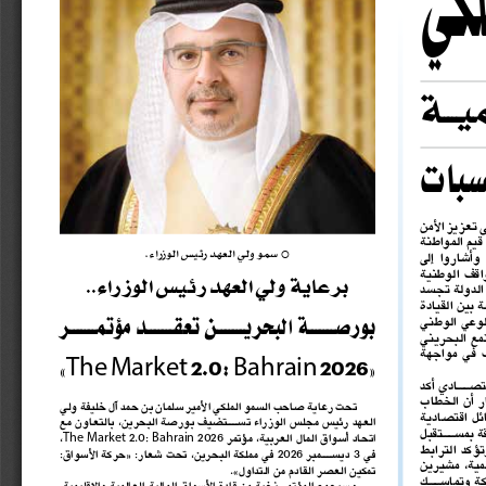
لكي
يـــة
سبات
 سمو ولي العهد رئيس الوزراء.
{
برعاية ولي العهد رئيس الوزراء..
بورصـــــــة البحريـــــــن تعقـــــــد مؤتمـــــــر
The
Market
Bahrain
»
: 
«
2.0
2026
تحت رعاية صاحب السمو الملكي الأمير سلمان بن حمد آل خليفة ولي 
العهد رئيس مجلس الوزراء تســـتضيف بورصة البحرين، بالتعاون مع 
The
Market
Bahrain
اتحاد أسواق المال العربية، مؤتمر 
 2026
 2.0: 
 ،
في 
3 ديســـمبر 
2026
 في مملكة البحرين، تحت شعار: «حركة الأسواق: 
تمكين العصر القادم من التداول».
وسيجمع المؤتمر نخبة من قادة الأسواق المالية العالمية والإقليمية، 