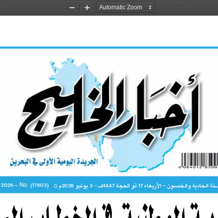
Zoom
Zoom
Out
In
No
 2026 - 
. )17603(
نة الحادية والخمسون - الأربعاء 17
 ذو الحجة 
1447
هـ - 
3 يونيو 
2026م
{