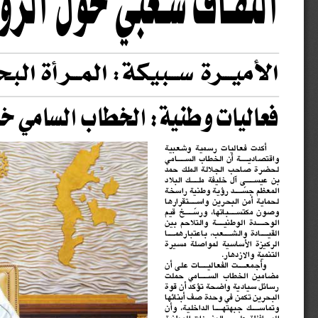
التفـاف شـعبي حول الرؤي
الأميـــرة ســـبيكة: المـــرأة الب
فعاليات وطنية: الخطاب السامي خ
أكدت  فعاليات  رسمية  وشعبية 
واقتصاديـــة أن الخطاب الســـامي 
لحضرة صاحب الجا
لة الملك حمد 
بن عيســـى آل خليفة ملـــك الباد 
المعظم جس
ـــد رؤية وطنية راسخة 
لحماية  أمن  البحرين  واســـتقرارها 
وصون مكتســـباتها، ورس
ـــخ قيم 
الوحـــدة  الوطنيـــة  والتا
حم  بين 
القيـــادة والشـــعب، باعتبارهمـــا 
الركيزة  الأساسية  لمواصلة  مسيرة 
التنمية والازدهار.
وأجمعـــت الفعاليـــات على أن 
مضامين  الخطاب  الســـامي  حملت 
رسائل سيادية واضحة تؤكد أن قوة 
البحرين تكمن في وحدة صف أبنائها 
وتماســـك  جبهتهـــا  الداخلية،  وأن 
المحافظة علـــى المنجزات الوطنية 