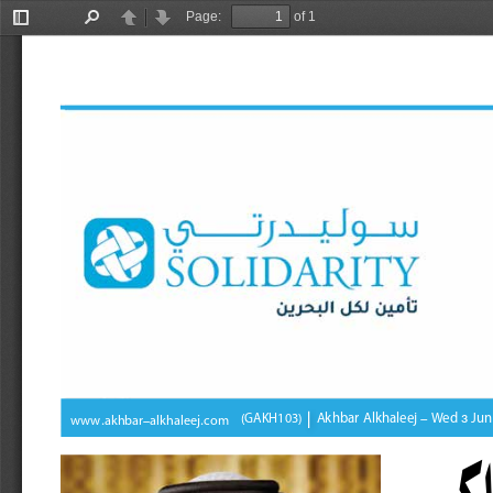
Page:
of 1
Toggle
Find
Previous
Next
Sidebar
Akhbar
Alkhaleej
Wed
Jun
 - 
 3 
)GAKH103(
www
akhbar
alkhaleej
com
.
-
.